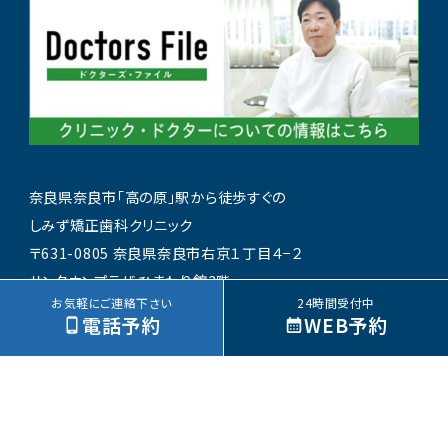
奈良県奈良市「高の原」駅から徒歩すぐの
しみず矯正歯科クリニック
〒631-0805 奈良県奈良市右京１丁目４−２
サンタウンプラザ ひまわり館3階
お気軽にご連絡下さい
24時間受付中
TEL:
0120-16-1182
電話予約
WEB予約
©奈良県奈良市の矯正歯科｜しみず矯正歯科クリニック