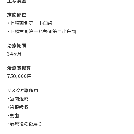
主な装置
抜歯部位
・上顎両側第一小臼歯
・下顎左側第一と右側第二小臼歯
治療期間
34ヶ月
治療費概算
750,000円
リスクと副作用
・歯肉退縮
・歯根吸収
・虫歯
・治療後の後戻り