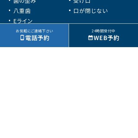
歯の歪み
受け口
八重歯
口が閉じない
Eライン
お気軽にご連絡下さい
24時間受付中
電話予約
WEB予約
奈良県奈良市「高の原」駅から徒歩すぐの
しみず矯正歯科クリニック
〒631-0805 奈良県奈良市右京１丁目４−２
サンタウンプラザ ひまわり館3階
TEL:
0120-16-1182