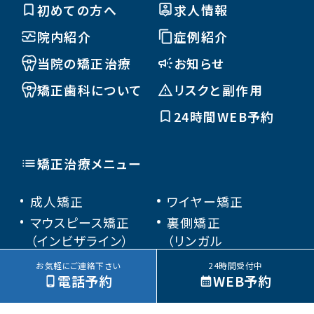
初めての方へ
求人情報
院内紹介
症例紹介
当院の矯正治療
お知らせ
矯正歯科について
リスクと副作用
24時間WEB予約
矯正治療メニュー
成人矯正
ワイヤー矯正
マウスピース矯正
裏側矯正
（インビザライン）
（リンガル
ブラケット矯正）
お気軽にご連絡下さい
24時間受付中
電話予約
WEB予約
部分矯正
小児矯正
矯正装置の種類
矯正Q&A