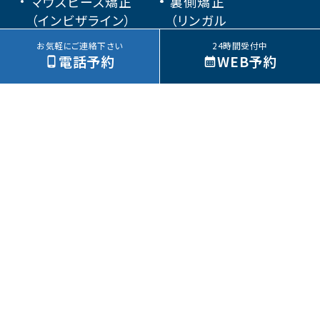
マウスピース矯正
裏側矯正
（インビザライン）
（リンガル
ブラケット矯正）
お気軽にご連絡下さい
24時間受付中
電話予約
WEB予約
部分矯正
小児矯正
矯正装置の種類
矯正Q&A
お悩み別治療法
出っ歯
すきっ歯
ガタガタ
口ごぼ
歯の歪み
受け口
八重歯
口が閉じない
Eライン