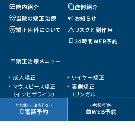
院内紹介
症例紹介
当院の矯正治療
お知らせ
矯正歯科について
リスクと副作用
24時間WEB予約
矯正治療メニュー
成人矯正
ワイヤー矯正
マウスピース矯正
裏側矯正
（インビザライン）
（リンガル
ブラケット矯正）
お気軽にご連絡下さい
24時間受付中
電話予約
WEB予約
部分矯正
小児矯正
矯正装置の種類
矯正Q&A