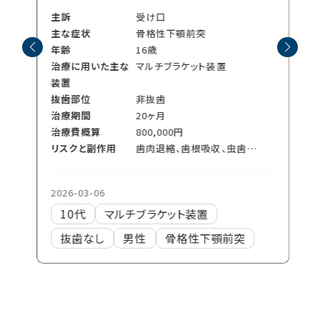
主訴
受け口
主な症状
骨格性下顎前突
年齢
16歳
治療に用いた主な
マルチブラケット装置
装置
抜歯部位
非抜歯
治療期間
20ヶ月
治療費概算
800,000円
リスクと副作用
歯肉退縮、歯根吸収、虫歯、治療後の後戻り
2026-03-06
10代
マルチブラケット装置
抜歯なし
男性
骨格性下顎前突