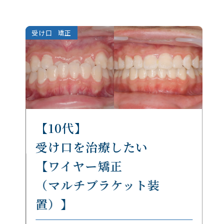
ワイヤー矯正
受け口
【10代】
受け口を治療したい
【ワイヤー矯正
（マルチブラケット装
置）】